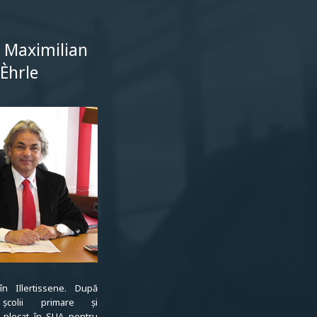
 Maximilian
Èhrle
n Illertissene. După
 școlii primare și
 plecat în SUA pentru