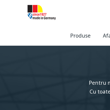
Produse
Af
Spălare fără atingere
Certificat VDA
Modul Lin
Spălătorii auto cu con
Spălătorie auto JetWas
Pentru m
Produse chimice
Cu toate
Accesorii