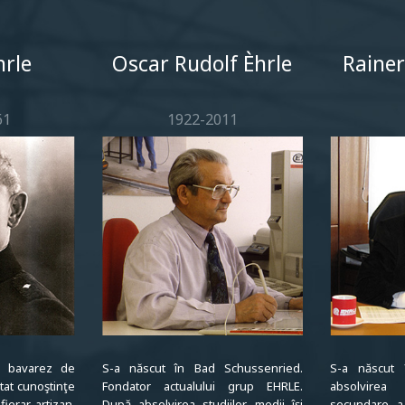
le
hrle
Oscar Rudolf Èhrle
Rainer
61
1922-2011
l bavarez de
S-a născut în Bad Schussenried.
S-a născut î
tat cunoştinţe
Fondator actualului grup EHRLE.
absolvirea
ierar-artizan,
După absolvirea studiilor medii îşi
secundare, a