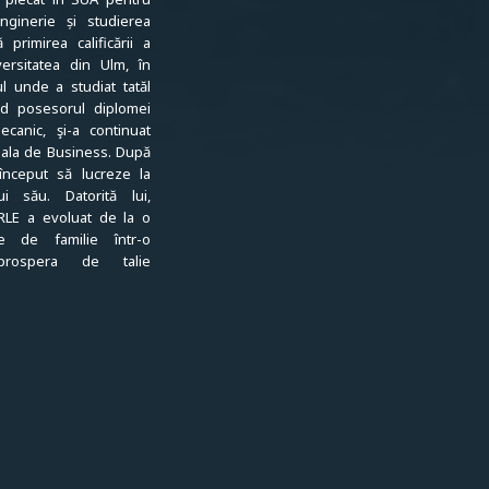
nginerie și studierea
ă primirea calificării a
versitatea din Ulm, în
l unde a studiat tatăl
d posesorul diplomei
ecanic, şi-a continuat
coala de Business. După
 început să lucreze la
lui său. Datorită lui,
LE a evoluat de la o
e de familie într-o
prospera de talie