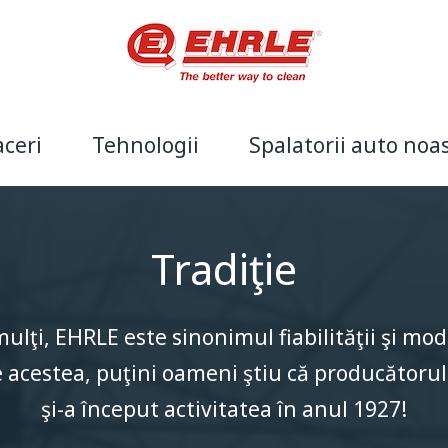
aceri
Tehnologii
Spalatorii auto noa
e ETRONIC 4
Tradiţie
EHRLESol™
EHRLE în lume
Real Time Display
Fabricile noastre
LCE / SLM
Știri EHRLE
Sistem de Doza
tainer CarWash
Spălătorii auto cu modul CarWash
Tradiţie
h
Spălătorie auto SmartWash
ulţi, EHRLE este sinonimul fiabilităţii şi mode
Structuri metalice
 acestea, puţini oameni ştiu că producător
şi-a început activitatea în anul 1927!
Aparate de înaltă presiune