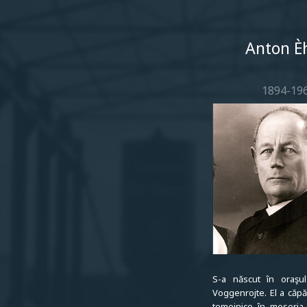
Aspiratoare profesiona
Anton È
1894-19
S-a născut în oraşu
Voggenrojte. El a căpă
temeinice în meseria f