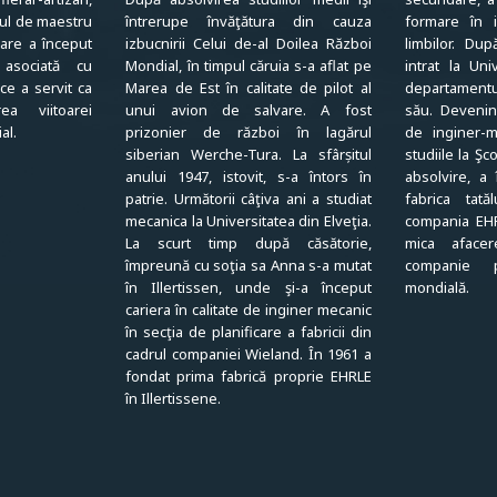
tlul de maestru
întrerupe învăţătura din cauza
formare în i
care a început
izbucnirii Celui de-al Doilea Război
limbilor. Dup
 asociată cu
Mondial, în timpul căruia s-a aflat pe
intrat la Uni
ce a servit ca
Marea de Est în calitate de pilot al
departamentu
a viitoarei
unui avion de salvare. A fost
său. Devenin
al.
prizonier de război în lagărul
de inginer-m
siberian Werche-Tura. La sfârșitul
studiile la Ş
anului 1947, istovit, s-a întors în
absolvire, a
patrie. Următorii câţiva ani a studiat
fabrica tată
mecanica la Universitatea din Elveţia.
compania EHR
La scurt timp după căsătorie,
mica afacer
împreună cu soţia sa Anna s-a mutat
companie 
în Illertissen, unde şi-a început
mondială.
cariera în calitate de inginer mecanic
în secţia de planificare a fabricii din
cadrul companiei Wieland. În 1961 a
fondat prima fabrică proprie EHRLE
în Illertissene.